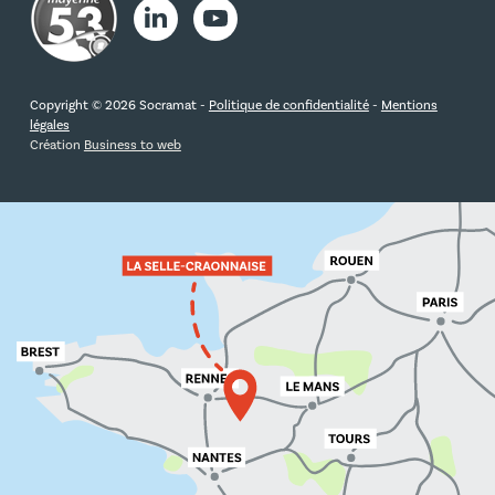
Copyright © 2026 Socramat -
Politique de confidentialité
-
Mentions
légales
Création
Business to web