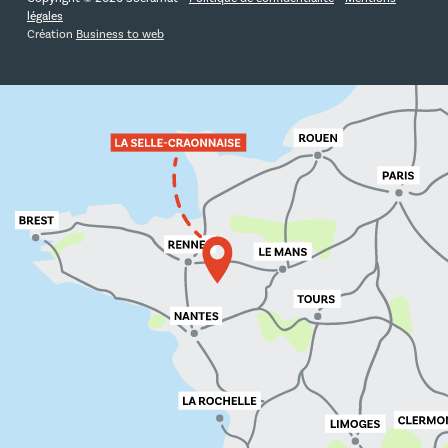
légales
Création
Business to web