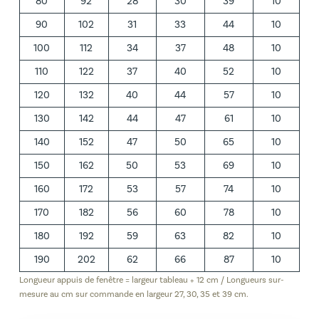
80
92
28
30
39
10
90
102
31
33
44
10
100
112
34
37
48
10
110
122
37
40
52
10
120
132
40
44
57
10
130
142
44
47
61
10
140
152
47
50
65
10
150
162
50
53
69
10
160
172
53
57
74
10
170
182
56
60
78
10
180
192
59
63
82
10
190
202
62
66
87
10
Longueur appuis de fenêtre = largeur tableau + 12 cm / Longueurs sur-
mesure au cm sur commande en largeur 27, 30, 35 et 39 cm.