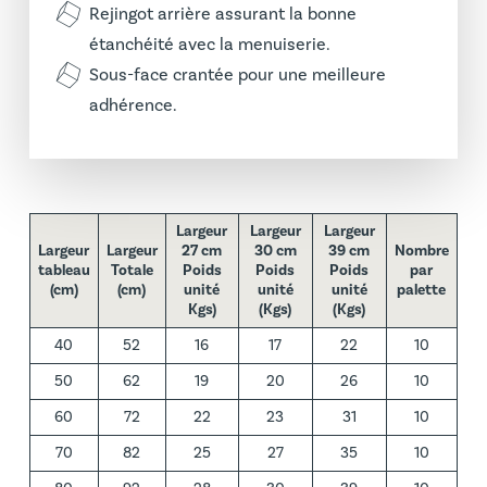
Rejingot arrière assurant la bonne
étanchéité avec la menuiserie.
Sous-face crantée pour une meilleure
adhérence.
Largeur
Largeur
Largeur
Largeur
Largeur
27 cm
30 cm
39 cm
Nombre
tableau
Totale
Poids
Poids
Poids
par
(cm)
(cm)
unité
unité
unité
palette
Kgs)
(Kgs)
(Kgs)
40
52
16
17
22
10
50
62
19
20
26
10
60
72
22
23
31
10
70
82
25
27
35
10