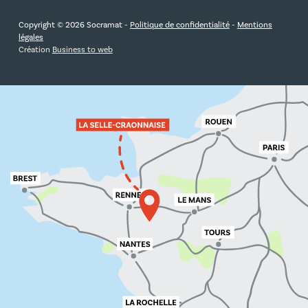
Copyright © 2026 Socramat -
Politique de confidentialité
-
Mentions
légales
Création
Business to web