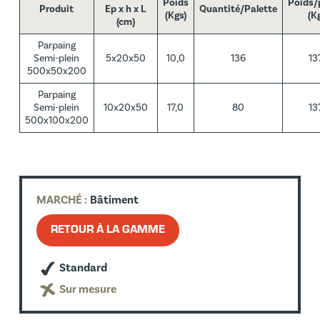
Poids
Poids/
Produit
Ep x h x L
Quantité/Palette
(Kgs)
(K
(cm)
Parpaing
Semi-plein
5x20x50
10,0
136
13
500x50x200
Parpaing
Semi-plein
10x20x50
17,0
80
13
500x100x200
MARCHÉ :
Bâtiment
RETOUR À LA GAMME
Standard
Sur mesure