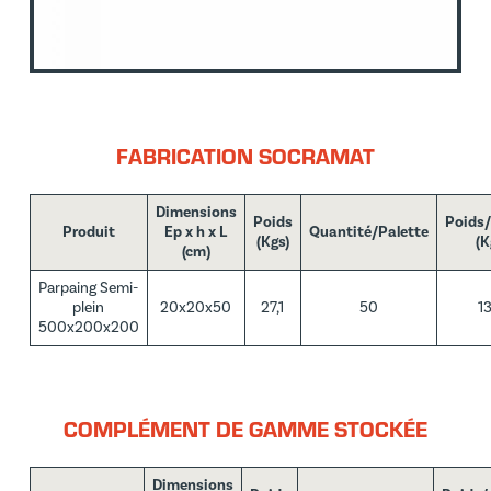
FABRICATION SOCRAMAT
Dimensions
Poids
Poids/
Produit
Ep x h x L
Quantité/Palette
(Kgs)
(K
(cm)
Parpaing Semi-
plein
20x20x50
27,1
50
1
500x200x200
COMPLÉMENT DE GAMME STOCKÉE
Dimensions