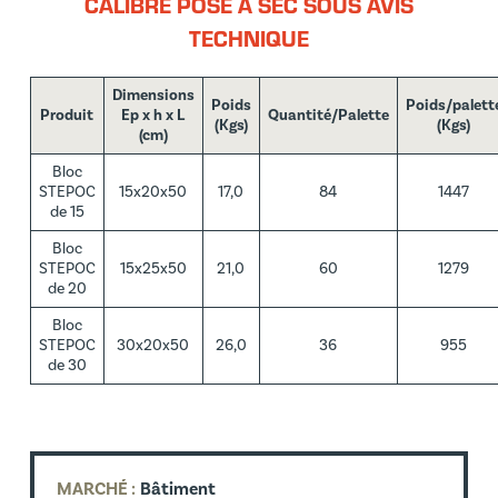
CALIBRÉ POSÉ À SEC SOUS AVIS
TECHNIQUE
Dimensions
Poids
Poids/palett
Produit
Ep x h x L
Quantité/Palette
(Kgs)
(Kgs)
(cm)
Bloc
STEPOC
15x20x50
17,0
84
1447
de 15
Bloc
STEPOC
15x25x50
21,0
60
1279
de 20
Bloc
STEPOC
30x20x50
26,0
36
955
de 30
MARCHÉ :
Bâtiment