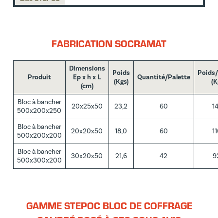
FABRICATION SOCRAMAT
Dimensions
Poids
Poids/
Produit
Ep x h x L
Quantité/Palette
(Kgs)
(K
(cm)
Bloc à bancher
20x25x50
23,2
60
1
500x200x250
Bloc à bancher
20x20x50
18,0
60
1
500x200x200
Bloc à bancher
30x20x50
21,6
42
9
500x300x200
GAMME STEPOC BLOC DE COFFRAGE